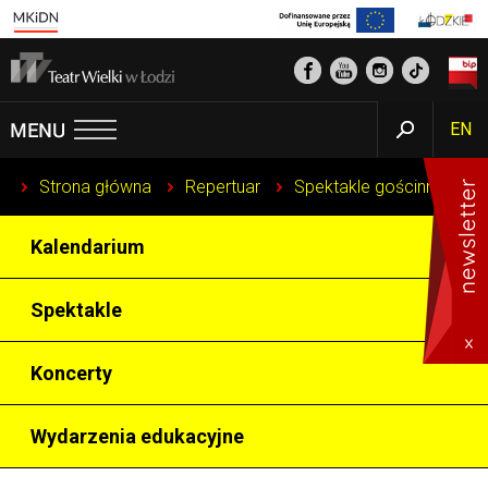
EN
Strona główna
Repertuar
Spektakle gościnne
Kalendarium
Spektakle
Koncerty
Wydarzenia edukacyjne