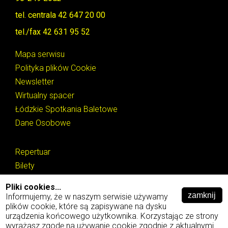
tel. centrala 42 647 20 00
tel./fax 42 631 95 52
Mapa serwisu
Polityka plików Cookie
Newsletter
Wirtualny spacer
Łódzkie Spotkania Baletowe
Dane Osobowe
Repertuar
Bilety
Edukacja
Pliki cookies...
O teatrze
Informujemy, że w naszym serwisie używamy
plików cookie, które są zapisywane na dysku
Inne
urządzenia końcowego użytkownika. Korzystając ze strony
ŁSB
wyrażasz zgodę na używanie cookie zgodnie z aktualnymi