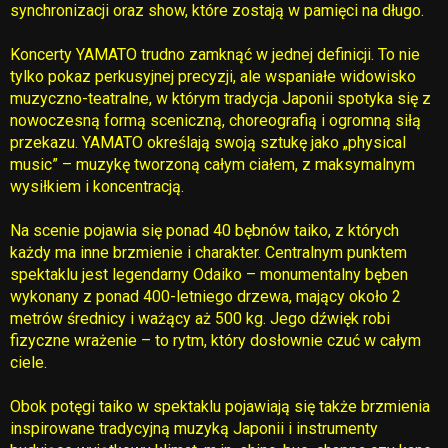
synchronizacji oraz show, które zostają w pamięci na długo.
Koncerty YAMATO trudno zamknąć w jednej definicji. To nie
tylko pokaz perkusyjnej precyzji, ale wspaniałe widowisko
muzyczno-teatralne, w którym tradycja Japonii spotyka się z
nowoczesną formą sceniczną, choreografią i ogromną siłą
przekazu. YAMATO określają swoją sztukę jako „physical
music” – muzykę tworzoną całym ciałem, z maksymalnym
wysiłkiem i koncentracją.
Na scenie pojawia się ponad 40 bębnów taiko, z których
każdy ma inne brzmienie i charakter. Centralnym punktem
spektaklu jest legendarny Odaiko – monumentalny bęben
wykonany z ponad 400-letniego drzewa, mający około 2
metrów średnicy i ważący aż 500 kg. Jego dźwięk robi
fizyczne wrażenie – to rytm, który dosłownie czuć w całym
ciele.
Obok potęgi taiko w spektaklu pojawiają się także brzmienia
inspirowane tradycyjną muzyką Japonii i instrumenty