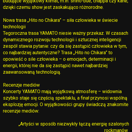
budujące wyjątkowy klimat, m.in. shino-bue, chappa czy kane,
dzięki czemu show jest zaskakująco różnorodne.
Nowa trasa „Hito no Chikara” – siła człowieka w świecie
technologii
Tegoroczna trasa YAMATO niesie ważny przekaz. W czasach
dynamicznego rozwoju technologii i sztucznej inteligencji
zespół stawia pytanie: czy da się zastąpić człowieka w tym,
co najbardziej autentyczne? Trasa „Hito no Chikara” to
opowieść o sile człowieka – o emocjach, determinacji i
energii, której nie da się zastąpić nawet najbardziej
zaawansowaną technologią.
Recenzje mediów
Koncerty YAMATO mają wyjątkową atmosferę – widownia
szybko staje się częścią spektaklu, a finał przynosi wspólną
eksplozję emocji. O wyjątkowości grupy świadczą znakomite
recenzje mediów:
„Artyści w sposób niezwykły łączą energię szalonych
rockmanów