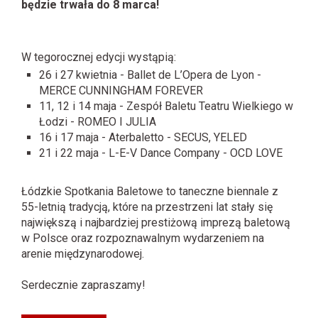
będzie trwała do 8 marca!
W tegorocznej edycji wystąpią:
26 i 27 kwietnia - Ballet de L’Opera de Lyon -
MERCE CUNNINGHAM FOREVER
11, 12 i 14 maja - Zespół Baletu Teatru Wielkiego w
Łodzi - ROMEO I JULIA
16 i 17 maja - Aterbaletto - SECUS, YELED
21 i 22 maja - L-E-V Dance Company - OCD LOVE
Łódzkie Spotkania Baletowe to taneczne biennale z
55-letnią tradycją, które na przestrzeni lat stały się
największą i najbardziej prestiżową imprezą baletową
w Polsce oraz rozpoznawalnym wydarzeniem na
arenie międzynarodowej.
Serdecznie zapraszamy!