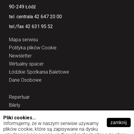
90-249 Łódź
tel. centrala 42 647 20 00
tel./fax 42 631 95 52
Mapa serwisu
Polityka plików Cookie
Newsletter
Wirtualny spacer
Łódzkie Spotkania Baletowe
Dane Osobowe
Repertuar
Bilety
Edukacja
Pliki cookies...
O teatrze
Informujemy, że w naszym serwisie używamy
plików cookie, które są zapisywane na dysku
Inne