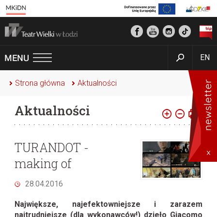
EN
Strona główna
Aktualności
Aktualności
TURANDOT -
making of
28.04.2016
Największe, najefektowniejsze i zarazem
najtrudniejsze (dla wykonawców!) dzieło Giacomo