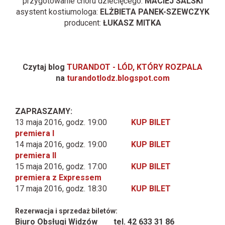
przygotowanie chóru dziecięcego:
MACIEJ SALSKI
asystent kostiumologa:
ELŻBIETA PANEK-SZEWCZYK
producent:
ŁUKASZ MITKA
Czytaj blog
TURANDOT - LÓD, KTÓRY ROZPALA
na
turandotlodz.blogspot.com
ZAPRASZAMY:
13 maja 2016, godz. 19:00
KUP BILET
premiera I
14 maja 2016, godz. 19:00
KUP BILET
premiera II
15 maja 2016, godz. 17:00
KUP BILET
premiera z Expressem
17 maja 2016, godz. 18:30
KUP BILET
Rezerwacja i sprzedaż biletów:
Biuro Obsługi Widzów tel. 42 633 31 86