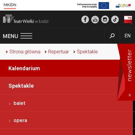
EN
Strona główna
Repertuar
Spektakle
Kalendarium
Spektakle
balet
opera